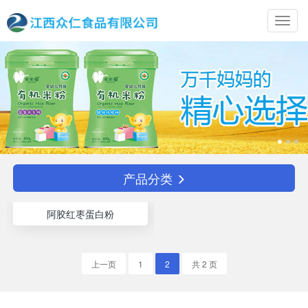
Toggl
navig
产品分类
阿胶红枣蛋白粉
上一页
1
2
共 2 页