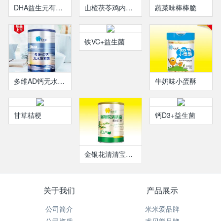
DHA益生元有机米乳听装
山楂茯苓鸡内金微晶粉
蔬菜味棒棒脆
铁VC+益生菌
多维AD钙无水葡萄糖
牛奶味小蛋酥
甘草桔梗
钙D3+益生菌
金银花清清宝听装
关于我们
产品展示
公司简介
米米爱品牌
公司资质
睿贝熊品牌