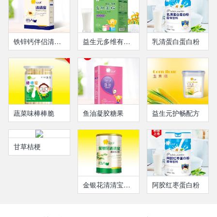
铁锌钙伴侣清清宝盒装
益生元多维有机米粉盒装
乳清蛋白蛋白粉
蔬菜味棒棒脆
鱼油凝胶糖果
益生元护畅配方
甘草桔梗
金银花清清宝听装
阿胶红枣蛋白粉