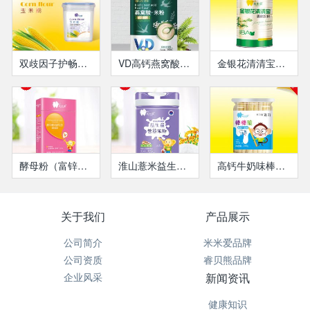
双歧因子护畅配方
VD高钙燕窝酸米粉
金银花清清宝听装
酵母粉（富锌型）凝胶糖果
淮山薏米益生菌营养米粉
高钙牛奶味棒棒脆
关于我们
产品展示
公司简介
米米爱品牌
公司资质
睿贝熊品牌
企业风采
新闻资讯
健康知识