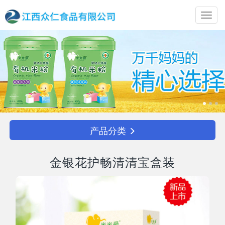
Toggl
navig
产品分类
金银花护畅清清宝盒装