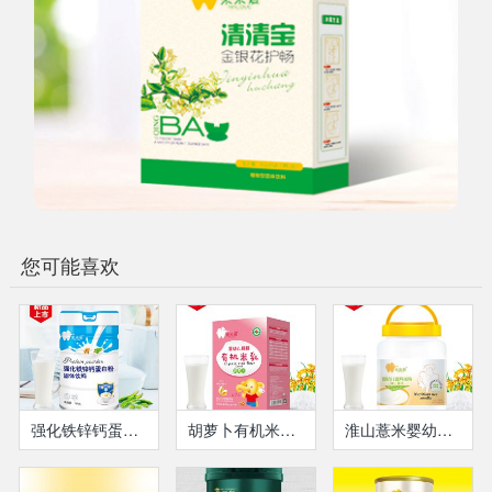
您可能喜欢
强化铁锌钙蛋白粉
胡萝卜有机米乳盒装
淮山薏米婴幼儿营养米粉