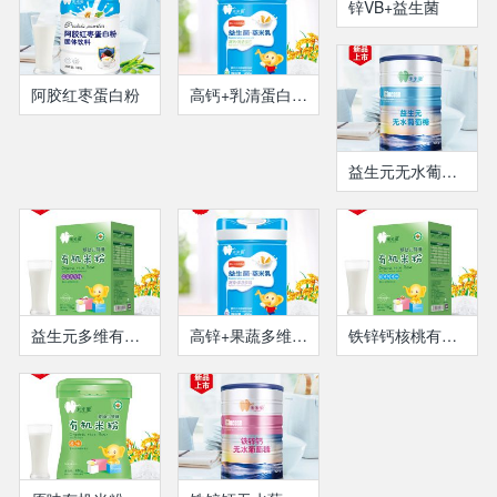
锌VB+益生菌
阿胶红枣蛋白粉
高钙+乳清蛋白益生菌蒸米乳
益生元无水葡萄糖
益生元多维有机米粉盒装
高锌+果蔬多维益生菌蒸米乳
铁锌钙核桃有机米粉盒装