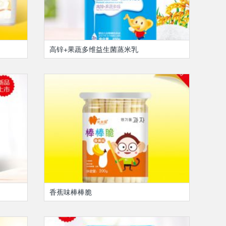
高锌+果蔬多维益生菌蒸米乳
香蕉味棒棒脆