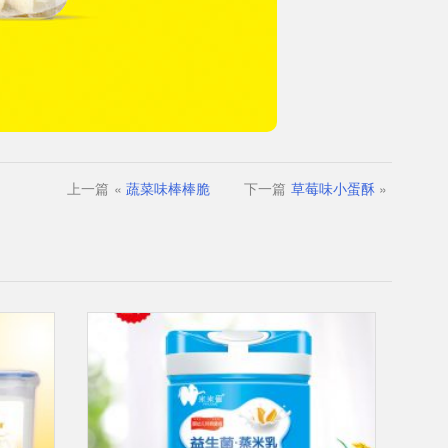
上一篇
«
蔬菜味棒棒脆
下一篇
草莓味小蛋酥
»