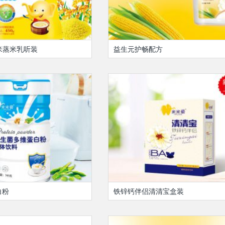
米蒸米乳听装
益生元护畅配方
白粉
铁锌钙伴侣清清宝盒装