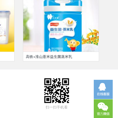
高铁+淮山薏米益生菌蒸米乳
扫一扫手机看