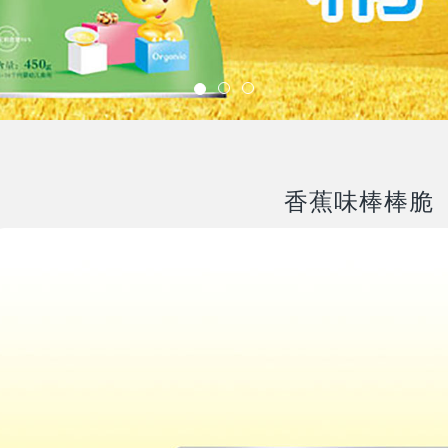
香蕉味棒棒脆